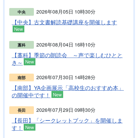
2026年08月05日 10時30分
中央
【中央】古文書解読基礎講座を開催します
New
2026年08月04日 16時10分
藁科
【藁科】季節の朗読会 ～声で楽しむひとと
き～
New
2026年07月30日 14時28分
南部
【南部】YA企画展示「高校生のおすすめ本」
の開催中です！
New
2026年07月29日 09時30分
長田
【長田】「シークレットブック」を開催しま
す！
New