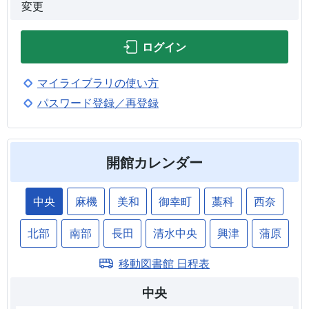
変更
ログイン
マイライブラリの使い方
パスワード登録／再登録
開館カレンダー
中央
麻機
美和
御幸町
藁科
西奈
北部
南部
長田
清水中央
興津
蒲原
移動図書館 日程表
中央