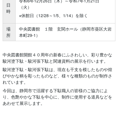
令和6年12月26日（木）～令和7年1月21日
日
（火）
時
※休館日（12/28～1/5、1/14）を除く
場
中央図書館 １階 玄関ホール（静岡市葵区大岩
所
本町
29-1
）
中央図書館開館４０周年の新春にふさわしい、彩り豊かな
駿河塗下駄・駿河張下駄と関連資料の展示を行います。
駿河塗下駄・駿河張下駄は、現在も干支を模したものや煌
びやかな柄を彫ったものなど、様々な種類のものが制作さ
れています。
今回は、静岡市で活躍する下駄職人の皆様のご協力によ
り、色艶やかな下駄を中心に、制作に使用する道具などを
あわせて展示します。