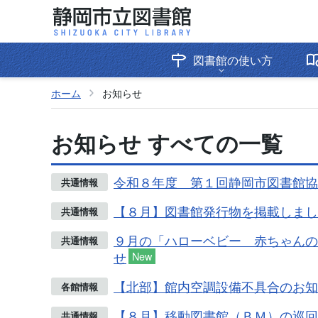
図書館の使い方
ホーム
お知らせ
お知らせ すべての一覧
令和８年度 第１回静岡市図書館協
共通情報
【８月】図書館発行物を掲載しまし
共通情報
９月の「ハローベビー 赤ちゃんの
共通情報
せ
New
【北部】館内空調設備不具合のお知
各館情報
【８月】移動図書館（ＢＭ）の巡回
共通情報