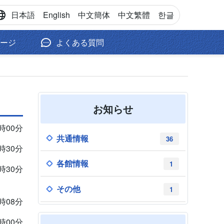
日本語
English
中文
簡体
中文
繁體
한글
ージ
よくある質問
お知らせ
1時00分
共通情報
36
9時30分
各館情報
1
9時30分
その他
1
1時08分
0時00分