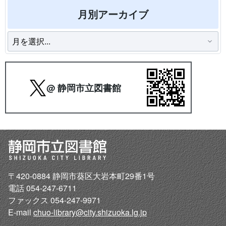
月別アーカイブ
@ 静岡市立図書館
〒420-0884 静岡市葵区大岩本町29番1号
電話 054-247-6711
ファックス 054-247-9971
E-mail
chuo-library@city.shizuoka.lg.jp