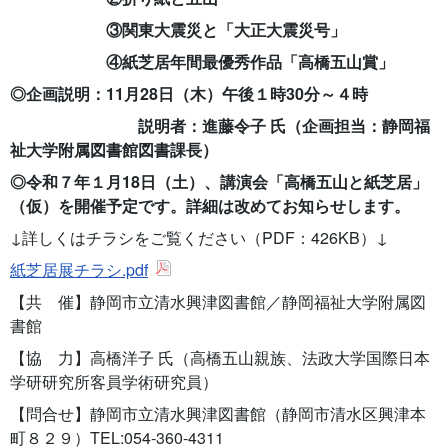
③
関東大震災と「大正大震災号」
④
紙芝居年間最優秀作品「高橋五山賞」
◎
企画説明：
11
月
28
日（木）午後１時
30
分～４時
説明者：進藤令子 氏（企画担当：静岡福
祉大学附属図書館図書課長）
◎
令和７年１月
18
日（土）、講演会「高橋五山と紙芝居」
（仮）を開催予定です。詳細は改めてお知らせします。
↓詳しくはチラシをご覧ください（
PDF
：
426KB
）
↓
紙芝居展チラシ.pdf
【共 催】静岡市立清水興津図書館／静岡福祉大学附属図
書館
【協 力】高橋洋子 氏（高橋五山親族、法政大学国際日本
学研研究所客員学術研究員）
【問合せ】静岡市立清水興津図書館（静岡市清水区興津本
町８２９）
TEL:054-360-4311