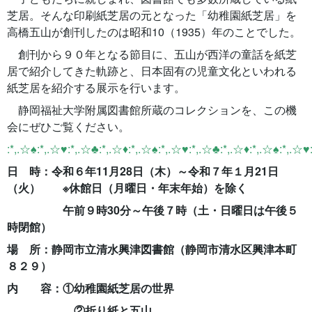
芝居。そんな印刷紙芝居の元となった「幼稚園紙芝居」を
高橋五山が創刊したのは昭和
10
（
1935
）年のことでした。
創刊から９０年となる節目に、五山が西洋の童話を紙芝
居で紹介してきた軌跡と、日本固有の児童文化といわれる
紙芝居を紹介する展示を行います。
静岡福祉大学附属図書館所蔵のコレクションを、この機
会にぜひご覧ください。
:*,.☆♠:*,.☆♥:*,.☆♣:*,.☆♦:*,.☆♠:*,.☆♥:*,.☆♣:*,.☆♦:*,.☆♠:*,.☆♥:
日 時：令和６年
11
月
28
日（木）～令和７年１月
21
日
（火）
※
休館日（月曜日・年末年始）を除く
午前９時
30
分～午後７時（土・日曜日は午後５
時閉館）
場 所：静岡市立清水興津図書館（静岡市清水区興津本町
８２９）
内 容：
①
幼稚園紙芝居の世界
②
折り紙と五山