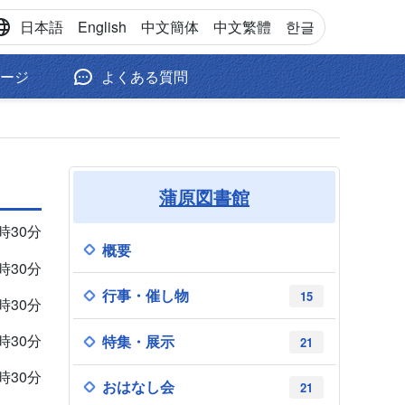
日本語
English
中文
簡体
中文
繁體
한글
ージ
よくある質問
蒲原図書館
9時30分
概要
9時30分
行事・催し物
15
9時30分
9時30分
特集・展示
21
9時30分
おはなし会
21