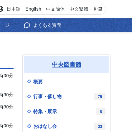
日本語
English
中文
簡体
中文
繁體
한글
ージ
よくある質問
中央図書館
6時00分
概要
0時30分
行事・催し物
75
9時30分
特集・展示
8
0時00分
おはなし会
33