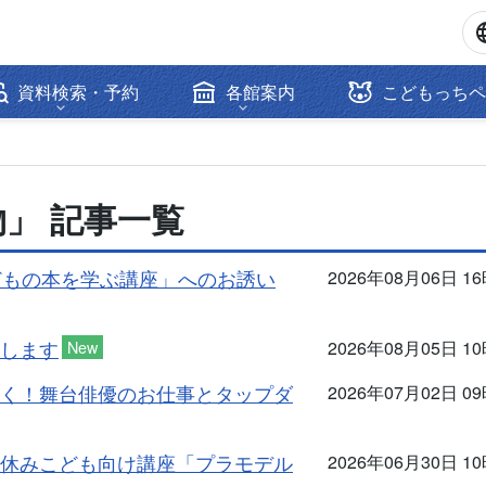
資料検索・予約
各館案内
こどもっちペ
」 記事一覧
どもの本を学ぶ講座」へのお誘い
2026年08月06日 1
します
New
2026年08月05日 1
く！舞台俳優のお仕事とタップダ
2026年07月02日 0
休みこども向け講座「プラモデル
2026年06月30日 1