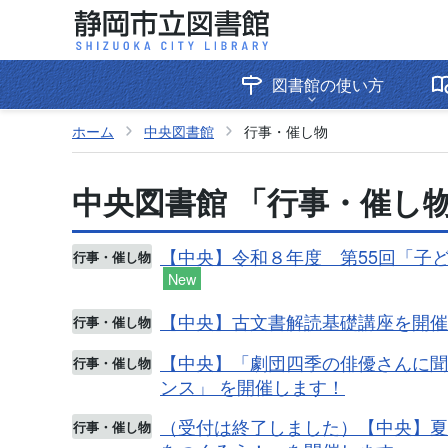
図書館の使い方
ホーム
中央図書館
行事・催し物
中央図書館 「行事・催し物
【中央】令和８年度 第55回「子
行事・催し物
New
【中央】古文書解読基礎講座を開催
行事・催し物
【中央】「劇団四季の俳優さんに聞
行事・催し物
ンス」 を開催します！
（受付は終了しました）【中央】夏
行事・催し物