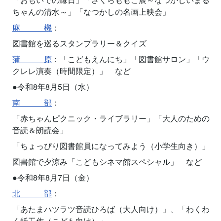
ちゃんの清水～」「なつかしの名画上映会」
麻 機
：
図書館を巡るスタンプラリー＆クイズ
蒲 原
：「こどもえんにち」「図書館サロン」「ウ
クレレ演奏（時間限定）」 など
●令和8年8月5日（水）
南 部
：
「赤ちゃんピクニック・ライブラリー」「大人のための
音読＆朗読会」
「ちょっぴり図書館員になってみよう（小学生向き）」
図書館で夕涼み「こどもシネマ館スペシャル」 など
●令和8年8月7日（金）
北 部
：
「あたまハツラツ音読ひろば（大人向け）」、「わくわ
く紙工作（こども向け）」