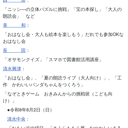
「ニッシ―の立体パズルに挑戦」「宝の本探し」「大人の
朗読会」 など
美 和
：
「おはなし会・大人も絵本を楽しもう」だれでも参加OKな
おはなし会
長 田
：
「オサモンクイズ」「スマホで図書館活用講座」
清水興津
：
「おはなし会」、「夏の朗読ライブ（大人向け）」、「工
作 かわいいパンダちゃんをつくろう」
「なぞときゲーム おきみんからの挑戦状（こども向
け）」
●令和8年8月2日（日）
清水中央
：
「おもいでの縁日」「さくらももこ展～なつかしいまる