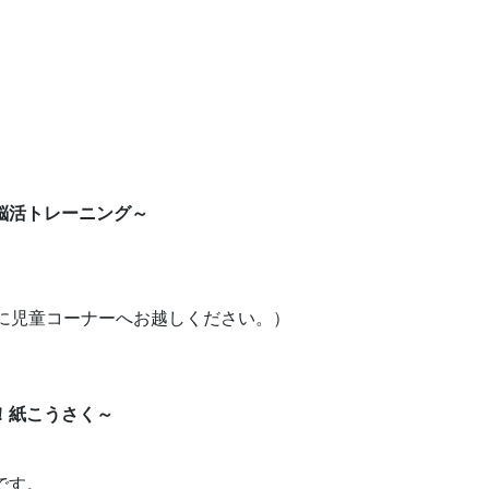
脳活トレーニング～
に児童コーナーへお越しください。）
く！紙こうさく～
です。