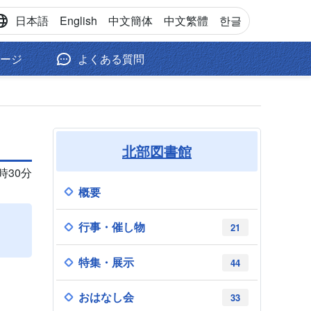
日本語
English
中文
簡体
中文
繁體
한글
ージ
よくある質問
北部図書館
9時30分
概要
行事・催し物
21
特集・展示
44
おはなし会
33