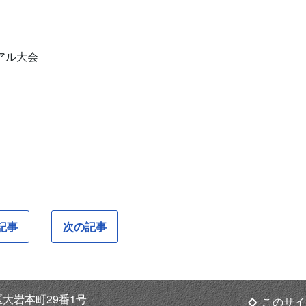
アル大会
記事
次の記事
葵区大岩本町29番1号
このサイ