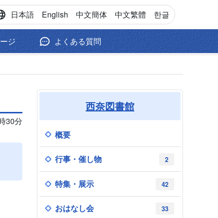
日本語
English
中文
簡体
中文
繁體
한글
ージ
よくある質問
西奈図書館
9時30分
概要
行事・催し物
2
特集・展示
42
おはなし会
33