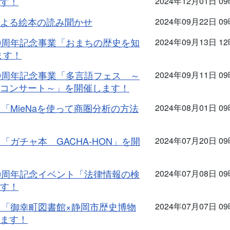
す！
2024年12月01日 0
よる絵本の読み聞かせ
2024年09月22日 0
0周年記念事業「おまちの歴史を知
2024年09月13日 1
ます！
0周年記念事業「多言語フェス ～
2024年09月11日 0
コンサート～」を開催します！
「MieNaを使って商圏分析の方法
2024年08月01日 0
「ガチャ本 GACHA-HON」を開
2024年07月20日 0
0周年記念イベント「法律情報の検
2024年07月08日 0
す！
ト「御幸町図書館×静岡市歴史博物
2024年07月07日 0
ます！