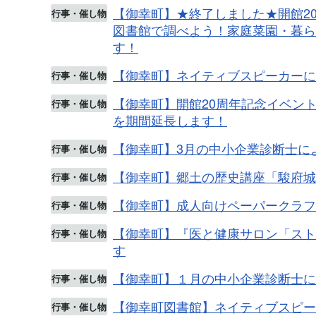
【御幸町】★終了しました★開館2
行事・催し物
図書館で調べよう！家庭菜園・暮ら
す！
【御幸町】ネイティブスピーカーに
行事・催し物
【御幸町】開館20周年記念イベン
行事・催し物
を期間延長します！
【御幸町】3月の中小企業診断士に
行事・催し物
【御幸町】郷土の歴史講座「駿府城
行事・催し物
【御幸町】成人向けペーパークラフ
行事・催し物
【御幸町】『医と健康サロン「スト
行事・催し物
す
【御幸町】１月の中小企業診断士に
行事・催し物
【御幸町図書館】ネイティブスピー
行事・催し物