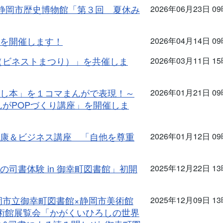
静岡市歴史博物館「第３回 夏休み
2026年06月23日 0
を開催します！
2026年04月14日 0
t祭（ビネストまつり）」を共催しま
2026年03月11日 1
し本」を１コマまんがで表現！～
2026年01月21日 0
んがPOPづくり講座」を開催しま
康＆ビジネス講座 「自他を尊重
2026年01月12日 0
司書体験 in 御幸町図書館」初開
2025年12月22日 1
岡市立御幸町図書館×静岡市美術館
2025年12月09日 1
美術館展覧会「かがくいひろしの世界