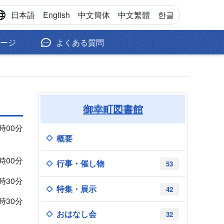
日本語
English
中文
簡体
中文
繁體
한글
ージ
よくある質問
御幸町図書館
2時00分
概要
2時00分
行事・催し物
53
9時30分
特集・展示
42
9時30分
おはなし会
32