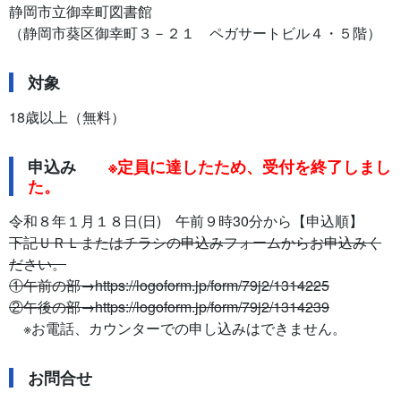
静岡市立御幸町図書館
（静岡市葵区御幸町３－２１ ペガサートビル４・５階）
対象
18歳以上（無料）
申込み
※定員に達したため、受付を終了しまし
た。
令和８年１月１８日(日) 午前９時30分から【申込順】
下記ＵＲＬまたはチラシの申込みフォームからお申込みく
ださい。
①午前の部→https://logoform.jp/form/79j2/1314225
②午後の部→https://logoform.jp/form/79j2/1314239
※お電話、カウンターでの申し込みはできません。
お問合せ