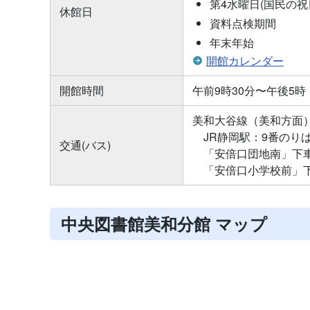
第4水曜日(国民の
休館日
資料点検期間
年末年始
開館カレンダー
開館時間
午前9時30分〜午後5時
美和大谷線（美和方面
JR静岡駅：9番のり
交通(バス)
「安倍口団地南」下車
「安倍口小学校前」下
中央図書館美和分館 マップ