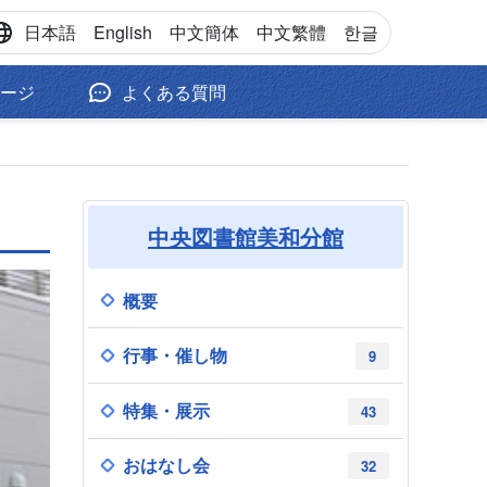
日本語
English
中文
簡体
中文
繁體
한글
ージ
よくある質問
中央図書館美和分館
概要
行事・催し物
9
特集・展示
43
おはなし会
32