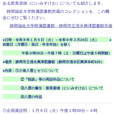
ある新美資雄（にいみすけお）についても紹介します。
静岡福祉大学附属図書館所蔵のコレクションを、この機
会にぜひご覧ください。
静岡福祉大学附属図書館・静岡市立清水興津図書館共催
●日時：令和８年１月６日（火）～令和８年３月24日（火） ※
休館日（月曜日・祝日・年末年始）を除く
午前９時30分～午後７時（土・日曜日は午後５時閉館）
●場所：静岡市立清水興津図書館（静岡市清水区興津本町829）
●内容：①小泉八雲とセツについて
②『怪談』等の再話作品について
③八雲の書生・新美資雄（にいみすけお）について
④八雲の作品
◎企画展説明：１月６日（火）午後１時30分～４時