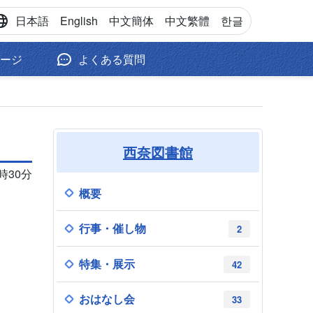
日本語
English
中文
簡体
中文
繁體
한글
ージ
よくある質問
西奈図書館
9時30分
概要
行事・催し物
2
特集・展示
42
おはなし会
33