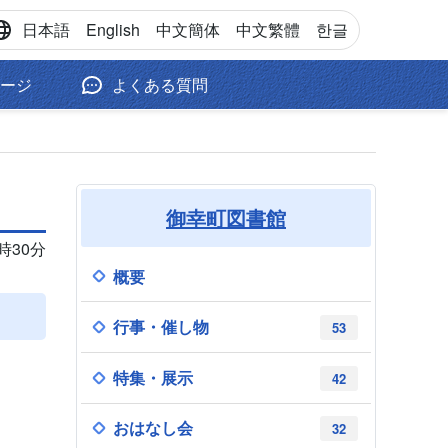
日本語
English
中文
簡体
中文
繁體
한글
ージ
よくある質問
御幸町図書館
9時30分
概要
行事・催し物
53
特集・展示
42
おはなし会
32