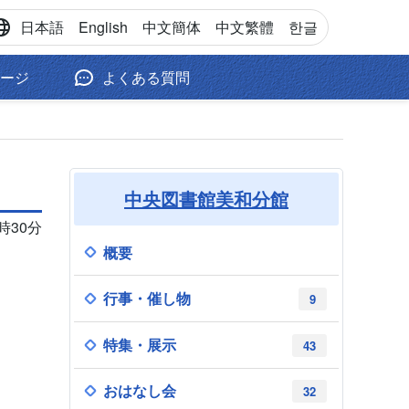
日本語
English
中文
簡体
中文
繁體
한글
ージ
よくある質問
中央図書館美和分館
9時30分
概要
行事・催し物
9
特集・展示
43
おはなし会
32