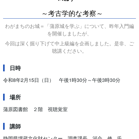
～考古学的な考察～
わがまちのお城＝「蒲原城を学ぶ」について、昨年入門編
を開催しましたが、
今回は深く掘り下げて中上級編を企画しました。是非、ご
聴講ください。
日時
令和8年2月15日（日） 午後1時30分～午後3時30分
場所
蒲原図書館 ２階 視聴覚室
講師
静岡県埋蔵文化財センター 調査課長 河合 修 氏