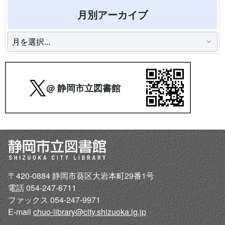
月別アーカイブ
@ 静岡市立図書館
〒420-0884 静岡市葵区大岩本町29番1号
電話 054-247-6711
ファックス 054-247-9971
E-mail
chuo-library@city.shizuoka.lg.jp