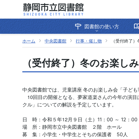
図書館の使い方
ホーム
中央図書館
行事・催し物
（受付終了）
（受付終了）冬のお楽し
中央図書館では、児童講座 冬のお楽しみ会「子ども
10回目の開催となる、夢家道楽さんの今年の演目
クル」についての解説を予定しています。
５
12
９
日 時：令和
年
月
日（土）11：00 ～ 12：00
場 所：静岡市立中央図書館 ２階 ホール
募 集：小学生・中学生とそちの保護者 50人