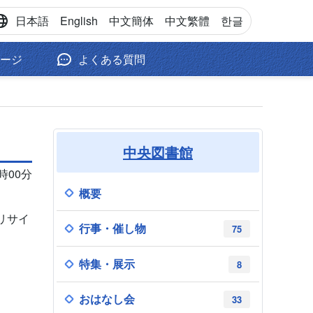
日本語
English
中文
簡体
中文
繁體
한글
ージ
よくある質問
中央図書館
1時00分
概要
リサイ
行事・催し物
75
特集・展示
8
おはなし会
33