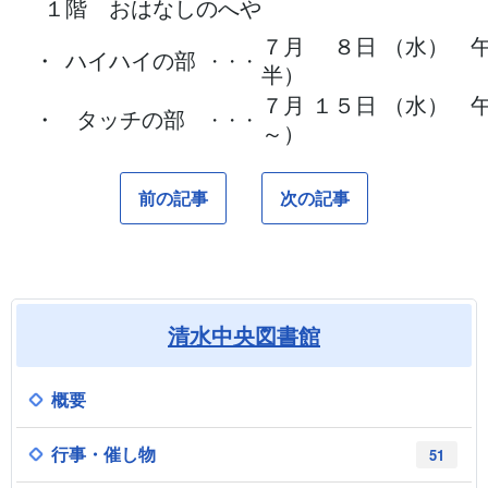
１階 おはなしのへや
７月 ８日 （水） 午
・
ハイハイの部
・・・
半）
７月 １５日 （水） 午
・
タッチの部
・・・
～）
前の記事
次の記事
清水中央図書館
概要
行事・催し物
51