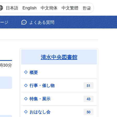
日本語
English
中文
簡体
中文
繁體
한글
ージ
よくある質問
清水中央図書館
9時30分
概要
行事・催し物
51
特集・展示
43
おはなし会
50