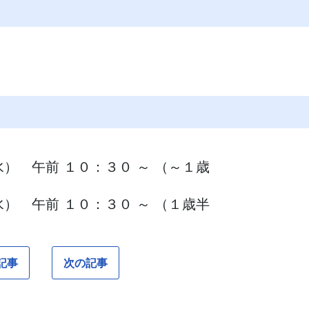
） 午前 １０：３０ ～ （～１歳
水） 午前 １０：３０ ～ （１歳半
記事
次の記事