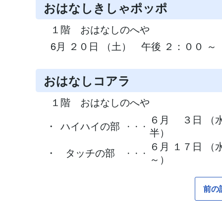
おはなしきしゃポッポ
１階 おはなしのへや
6月 ２０日 （土） 午後 ２：００ ～
おはなしコアラ
１階 おはなしのへや
６月 ３日 （水
・
ハイハイの部
・・・
半）
６月 １７日 （
・
タッチの部
・・・
～）
前の