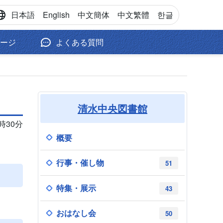
日本語
English
中文
簡体
中文
繁體
한글
ージ
よくある質問
清水中央図書館
9時30分
概要
行事・催し物
51
特集・展示
43
おはなし会
50