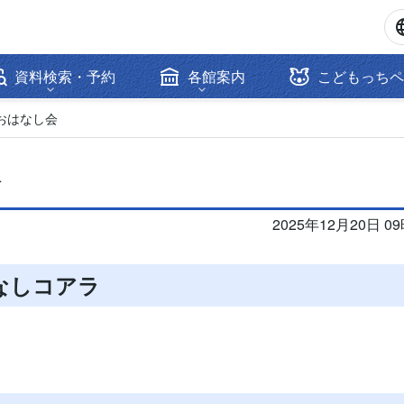
資料検索・予約
各館案内
こどもっちペ
おはなし会
会
2025年12月20日 0
なしコアラ