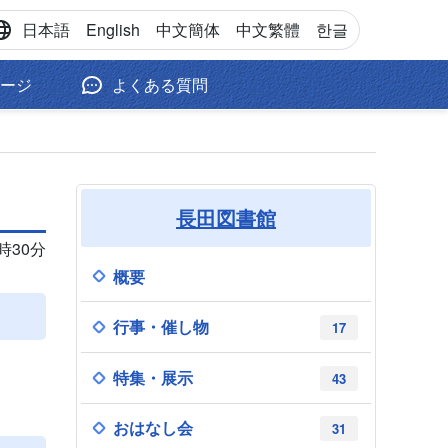
日本語
English
中文
簡体
中文
繁體
한글
ージ
よくある質問
長田図書館
9時30分
概要
行事・催し物
17
特集・展示
43
おはなし会
31