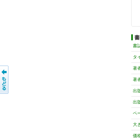
書
書
タ
著
著
出
出
ペ
大
価