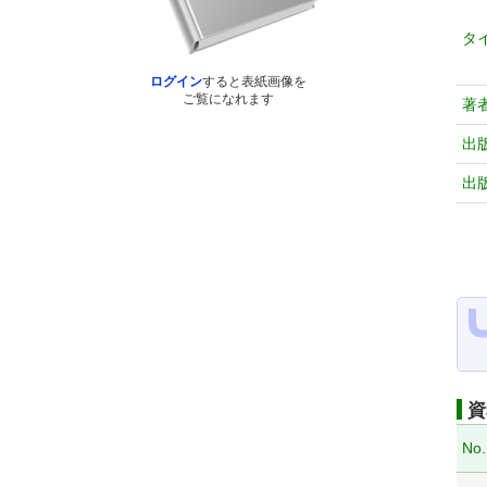
タ
ログイン
すると表紙画像を
ご覧になれます
著
出
出
資
No.