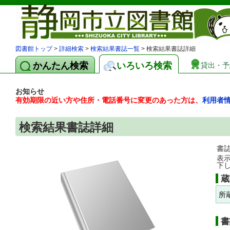
図書館トップ
>
詳細検索
>
検索結果書誌一覧
> 検索結果書誌詳細
かんたん検索
いろいろ検索
貸出・予
お知らせ
有効期限の近い方や住所・電話番号に変更のあった方は、
利用者
検索結果書誌詳細
書
表
下
蔵
所
書