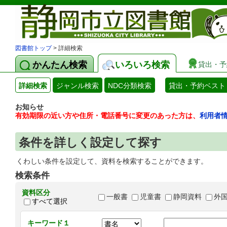
図書館トップ
> 詳細検索
かんたん検索
いろいろ検索
貸出・予
詳細検索
ジャンル検索
NDC分類検索
貸出・予約ベスト
お知らせ
有効期限の近い方や住所・電話番号に変更のあった方は、
利用者
条件を詳しく設定して探す
くわしい条件を設定して、資料を検索することができます。
検索条件
資料区分
一般書
児童書
静岡資料
外
すべて選択
キーワード１