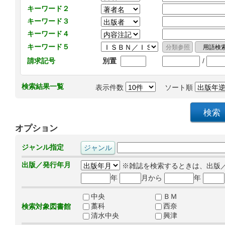
キーワード２
キーワード３
キーワード４
キーワード５
/
請求記号
別置
検索結果一覧
表示件数
ソート順
オプション
ジャンル指定
出版／発行年月
※雑誌を検索するときは、出版
年
月から
年
中央
ＢＭ
藁科
西奈
検索対象図書館
清水中央
興津