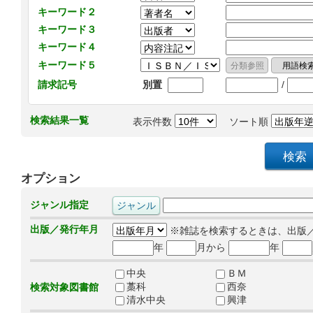
キーワード２
キーワード３
キーワード４
キーワード５
/
請求記号
別置
検索結果一覧
表示件数
ソート順
オプション
ジャンル指定
出版／発行年月
※雑誌を検索するときは、出版
年
月から
年
中央
ＢＭ
藁科
西奈
検索対象図書館
清水中央
興津