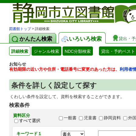
図書館トップ
> 詳細検索
かんたん検索
いろいろ検索
貸出・予
詳細検索
ジャンル検索
NDC分類検索
貸出・予約ベスト
お知らせ
有効期限の近い方や住所・電話番号に変更のあった方は、
利用者
条件を詳しく設定して探す
くわしい条件を設定して、資料を検索することができます。
検索条件
資料区分
一般書
児童書
静岡資料
外
すべて選択
キーワード１