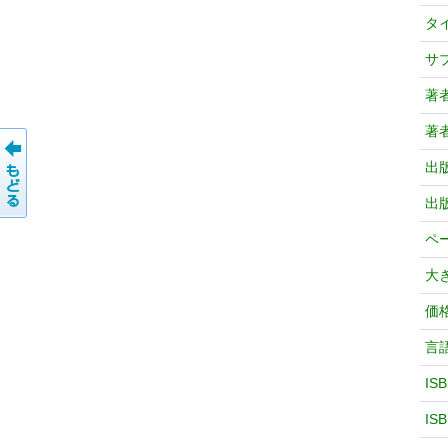
タ
サ
著
著
出
出
ペ
大
価
言
IS
IS