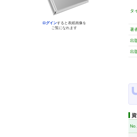
タ
ログイン
すると表紙画像を
ご覧になれます
著
出
出
資
No.