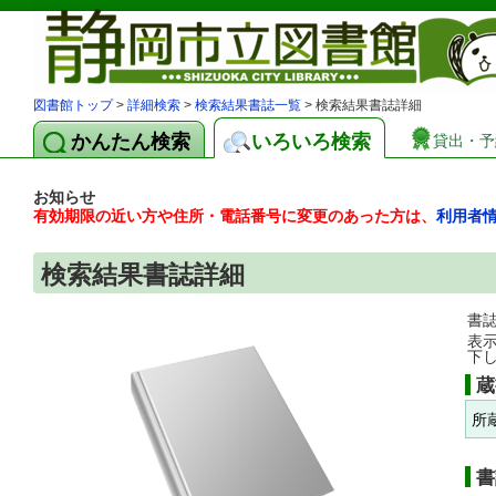
図書館トップ
>
詳細検索
>
検索結果書誌一覧
> 検索結果書誌詳細
かんたん検索
いろいろ検索
貸出・予
お知らせ
有効期限の近い方や住所・電話番号に変更のあった方は、
利用者
検索結果書誌詳細
書
表
下
蔵
所
書