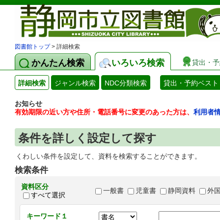
図書館トップ
> 詳細検索
かんたん検索
いろいろ検索
貸出・予
詳細検索
ジャンル検索
NDC分類検索
貸出・予約ベスト
お知らせ
有効期限の近い方や住所・電話番号に変更のあった方は、
利用者
条件を詳しく設定して探す
くわしい条件を設定して、資料を検索することができます。
検索条件
資料区分
一般書
児童書
静岡資料
外
すべて選択
キーワード１