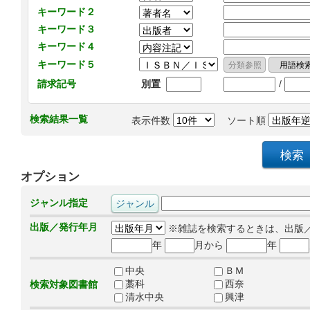
キーワード２
キーワード３
キーワード４
キーワード５
/
請求記号
別置
検索結果一覧
表示件数
ソート順
オプション
ジャンル指定
出版／発行年月
※雑誌を検索するときは、出版
年
月から
年
中央
ＢＭ
藁科
西奈
検索対象図書館
清水中央
興津