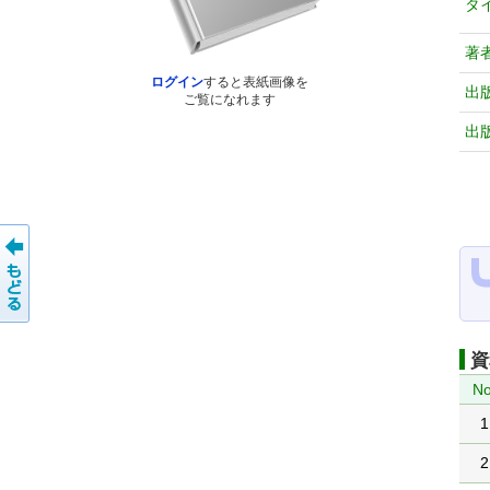
タ
著
ログイン
すると表紙画像を
出
ご覧になれます
出
資
No
1
2