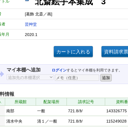
北斎絵手本集成 
イトル
者
[葛飾 北斎／画]
版者
芸艸堂
版年月
2020.1
マイ本棚へ追加
ログイン
するとマイ本棚を利用できます。
料情報
.
所蔵館
配架場所
請求記号
資料番
南部
一般
721.8/ｶ/
143326775
清水中央
清１／一般
721.8/ｶ/
115249028