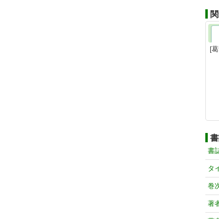
関
[
書
書
タ
巻
著