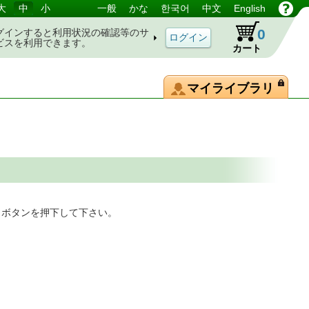
大
中
小
一般
かな
한국어
中文
English
0
グインすると利用状況の確認等のサ
ビスを利用できます。
カート
マイライブラリ
」ボタンを押下して下さい。