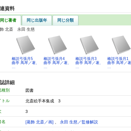
連資料
同じ著者
同じ出版年
同じ分類
葛飾 北斎 永田 生慈
椿説弓張月5
椿説弓張月4
椿説弓張月3
椿説弓張月1
曲亭 馬琴／著,
曲亭 馬琴／著,
曲亭 馬琴／著,
曲亭 馬琴／著
…
…
…
…
誌詳細
誌種別
図書
イトル
北斎絵手本集成 3
次
3
者名
[葛飾 北斎／画]
、
永田 生慈／監修解説