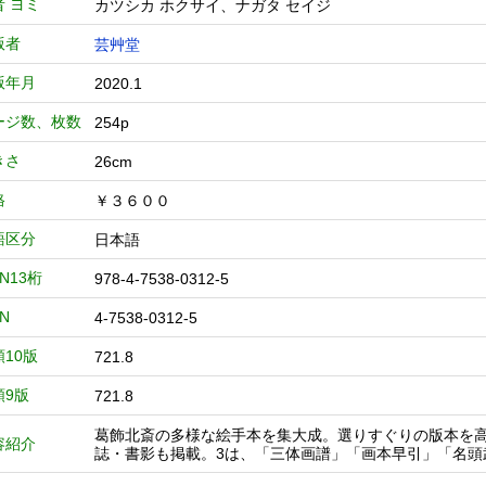
者 ヨミ
カツシカ ホクサイ、ナガタ セイジ
版者
芸艸堂
版年月
2020.1
ージ数、枚数
254p
きさ
26cm
格
￥３６００
語区分
日本語
BN13桁
978-4-7538-0312-5
BN
4-7538-0312-5
類10版
721.8
類9版
721.8
葛飾北斎の多様な絵手本を集大成。選りすぐりの版本を
容紹介
誌・書影も掲載。3は、「三体画譜」「画本早引」「名頭