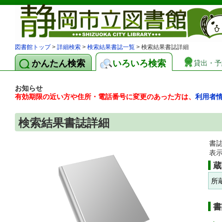
図書館トップ
>
詳細検索
>
検索結果書誌一覧
> 検索結果書誌詳細
かんたん検索
いろいろ検索
貸出・予
お知らせ
有効期限の近い方や住所・電話番号に変更のあった方は、
利用者
検索結果書誌詳細
書
表
蔵
所
書