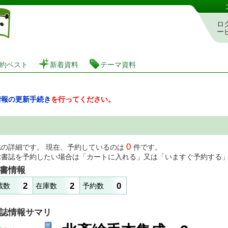
図書館 蔵書検索・予約システム
ロ
ー
約ベスト
新着資料
テーマ資料
情報の更新手続き
を行ってください。
0
誌の詳細です。 現在、予約しているのは
件です。
示書誌を予約したい場合は「カートに入れる」又は「いますぐ予約する
書情報
2
2
0
蔵数
在庫数
予約数
誌情報サマリ