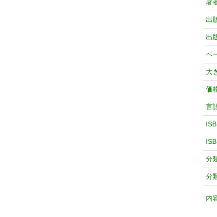
著
出
出
ペ
大
価
言
IS
IS
分
分
内