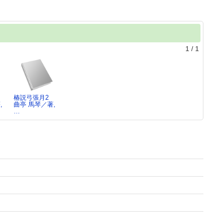
1
/
1
椿説弓張月2
,
曲亭 馬琴／著,
…