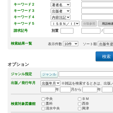
キーワード２
キーワード３
キーワード４
キーワード５
/
請求記号
別置
検索結果一覧
表示件数
ソート順
オプション
ジャンル指定
出版／発行年月
※雑誌を検索するときは、出版
年
月から
年
中央
ＢＭ
藁科
西奈
検索対象図書館
清水中央
興津