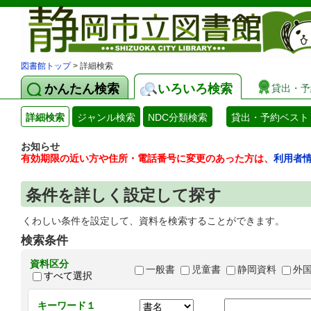
図書館トップ
> 詳細検索
かんたん検索
いろいろ検索
貸出・予
詳細検索
ジャンル検索
NDC分類検索
貸出・予約ベスト
お知らせ
有効期限の近い方や住所・電話番号に変更のあった方は、
利用者
条件を詳しく設定して探す
くわしい条件を設定して、資料を検索することができます。
検索条件
資料区分
一般書
児童書
静岡資料
外
すべて選択
キーワード１