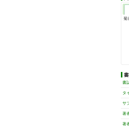
菊
書
書
タ
サ
著
著