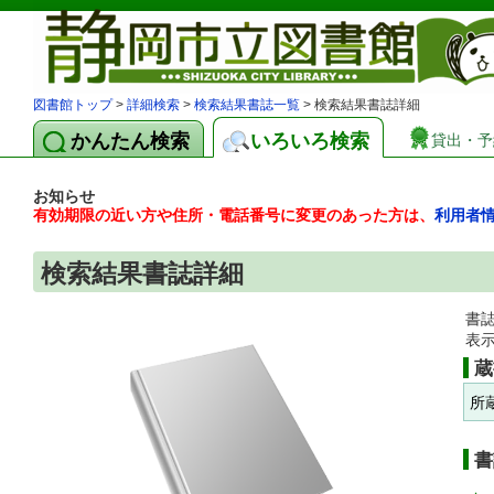
図書館トップ
>
詳細検索
>
検索結果書誌一覧
> 検索結果書誌詳細
かんたん検索
いろいろ検索
貸出・予
お知らせ
有効期限の近い方や住所・電話番号に変更のあった方は、
利用者
検索結果書誌詳細
書
表
蔵
所
書