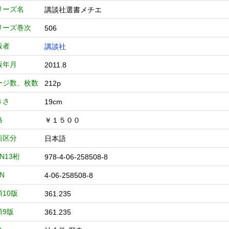
リーズ名
講談社選書メチエ
リーズ巻次
506
版者
講談社
版年月
2011.8
ージ数、枚数
212p
きさ
19cm
格
￥１５００
語区分
日本語
BN13桁
978-4-06-258508-8
BN
4-06-258508-8
類10版
361.235
類9版
361.235