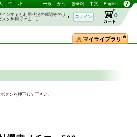
大
中
小
一般
かな
한국어
中文
English
0
グインすると利用状況の確認等のサ
ビスを利用できます。
カート
マイライブラリ
」ボタンを押下して下さい。