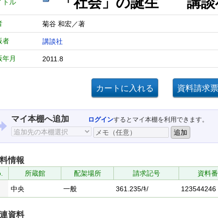
「社会」の誕生 講
イトル
者
菊谷 和宏／著
版者
講談社
版年月
2011.8
マイ本棚へ追加
ログイン
するとマイ本棚を利用できます。
料情報
.
所蔵館
配架場所
請求記号
資料番
中央
一般
361.235/ｷ/
123544246
連資料