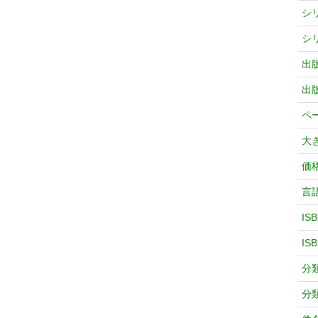
シ
シ
出
出
ペ
大
価
言
IS
IS
分
分