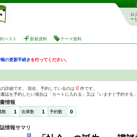
図書館 蔵書検索・予約システム
ロ
ー
約ベスト
新着資料
テーマ資料
情報の更新手続き
を行ってください。
0
誌の詳細です。 現在、予約しているのは
件です。
示書誌を予約したい場合は「カートに入れる」又は「いますぐ予約する
書情報
1
1
0
蔵数
在庫数
予約数
誌情報サマリ