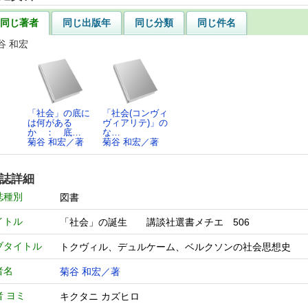
同じ著者
同じ出版年
同じ分類
同じ件名
谷 和宏
「社会」の底に
「社会(コンヴィ
は何がある
ヴィアリテ)」の
か ： 底…
な…
菊谷 和宏／著
菊谷 和宏／著
誌詳細
誌種別
図書
イトル
「社会」の誕生 講談社選書メチエ 506
ブタイトル
トクヴィル、デュルケーム、ベルクソンの社会思想史
者名
菊谷 和宏／著
者 ヨミ
キクタニ カズヒロ