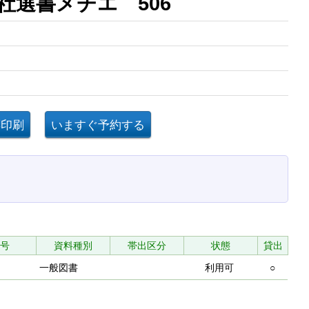
談社選書メチエ 506
号
資料種別
帯出区分
状態
貸出
一般図書
利用可
○