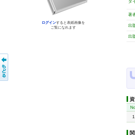
タ
著
ログイン
すると表紙画像を
出
ご覧になれます
出
資
No
1
関