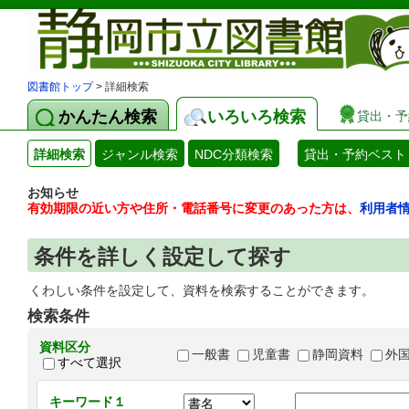
図書館トップ
> 詳細検索
かんたん検索
いろいろ検索
貸出・予
詳細検索
ジャンル検索
NDC分類検索
貸出・予約ベスト
お知らせ
有効期限の近い方や住所・電話番号に変更のあった方は、
利用者
条件を詳しく設定して探す
くわしい条件を設定して、資料を検索することができます。
検索条件
資料区分
一般書
児童書
静岡資料
外
すべて選択
キーワード１