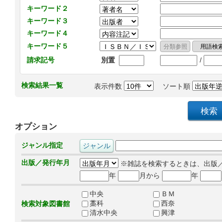
キーワード２
キーワード３
キーワード４
キーワード５
/
請求記号
別置
検索結果一覧
表示件数
ソート順
オプション
ジャンル指定
出版／発行年月
※雑誌を検索するときは、出版
年
月から
年
中央
ＢＭ
藁科
西奈
検索対象図書館
清水中央
興津