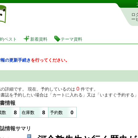
図書館 蔵書検索・予約システム
ロ
ー
約ベスト
新着資料
テーマ資料
情報の更新手続き
を行ってください。
0
誌の詳細です。 現在、予約しているのは
件です。
示書誌を予約したい場合は「カートに入れる」又は「いますぐ予約する
書情報
8
8
0
蔵数
在庫数
予約数
誌情報サマリ