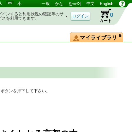
大
中
小
一般
かな
한국어
中文
English
0
グインすると利用状況の確認等のサ
ビスを利用できます。
カート
マイライブラリ
」ボタンを押下して下さい。