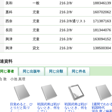
美和
一般
216.2/ｶ/
188346139
藁科
児童
216.2/ｶ/
160702062
西奈
児童
216.2/ｶ/通リスト
171387163
長田
児童
216.2/ｶ/
181344076
興津
児童
216.2/ｶ/
163094152
興津
貸文
216.2/ｶ/
138500304
連資料
同じ著者
同じ出版年
同じ分類
同じ件名
合 敦 小池 真理
目覚めると、ひ
戦国武将は戦が
戦国武将は戦が
1週間でわか
とりだと気づ
ないとき、何を
ないとき、何を
戦国時代
く ： …
してい…
してい…
河合 敦／編