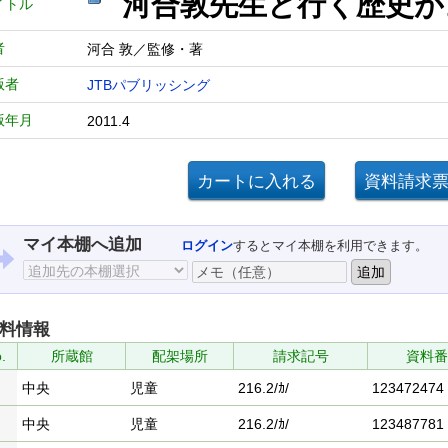
河合敦先生と行く歴
イトル
者
河合 敦／監修・著
版者
JTBパブリッシング
版年月
2011.4
マイ本棚へ追加
ログイン
するとマイ本棚を利用できます。
料情報
.
所蔵館
配架場所
請求記号
資料番
中央
児童
216.2/ｶ/
123472474
中央
児童
216.2/ｶ/
123487781