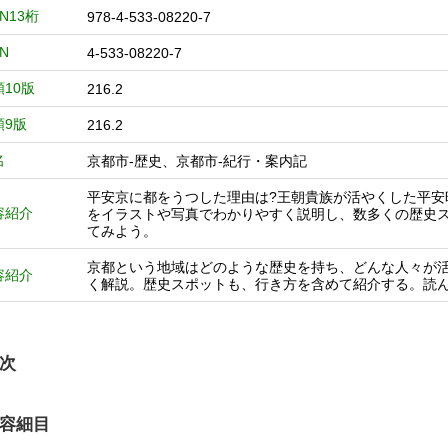
BN13桁
978-4-533-08220-7
BN
4-533-08220-7
類10版
216.2
類9版
216.2
名
京都市-歴史、京都市-紀行・案内記
平安京に都をうつした理由は?王朝貴族が活やくした平安
容紹介
をイラストや写真でわかりやすく説明し、数多くの歴史ス
てみよう。
京都という地域はどのような歴史を持ち、どんな人々が
容紹介
く解説。歴史スポットも、行き方を含めて紹介する。読
次
容細目