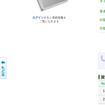
タ
著
ログイン
すると表紙画像を
出
ご覧になれます
出
資
No
1
2