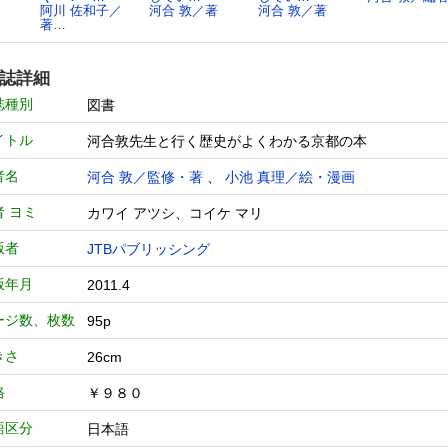
阿川 佐和子／
河合 敦／著
河合 敦／著
著…
誌詳細
誌種別
図書
イトル
河合敦先生と行く歴史がよくわかる京都の本
者名
河合 敦／監修・著
、
小池 真理／絵・漫画
者 ヨミ
カワイ アツシ、コイケ マリ
版者
JTBパブリッシング
版年月
2011.4
ージ数、枚数
95p
きさ
26cm
格
￥９８０
語区分
日本語