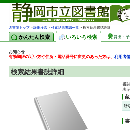
図書館トップ
>
詳細検索
>
検索結果書誌一覧
> 検索結果書誌詳細
かんたん検索
いろいろ検索
貸出・予
お知らせ
有効期限の近い方や住所・電話番号に変更のあった方は、
利用者
検索結果書誌詳細
書
表
蔵
所
書