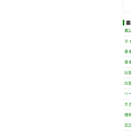
書
書
タ
著
著
出
出
ペ
大
価
言