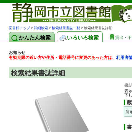
図書館トップ
>
詳細検索
>
検索結果書誌一覧
> 検索結果書誌詳細
かんたん検索
いろいろ検索
貸出・予
お知らせ
有効期限の近い方や住所・電話番号に変更のあった方は、
利用者
検索結果書誌詳細
書
表
下
蔵
所
書