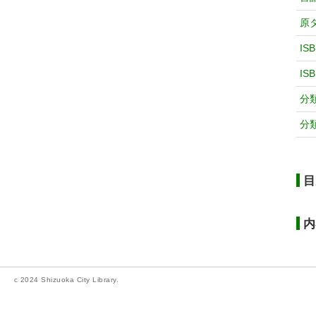
原
IS
IS
分
分
目
内
c 2024 Shizuoka City Library.