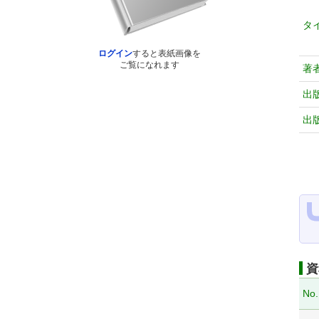
タ
ログイン
すると表紙画像を
ご覧になれます
著
出
出
資
No.