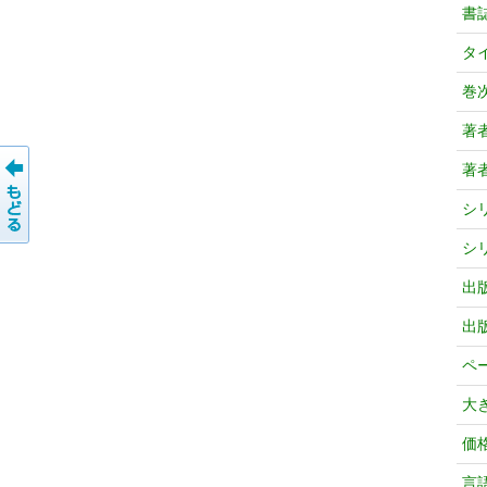
書
タ
巻
著
著
シ
シ
出
出
ペ
大
価
言