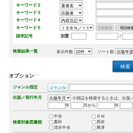
キーワード２
キーワード３
キーワード４
キーワード５
/
請求記号
別置
検索結果一覧
表示件数
ソート順
オプション
ジャンル指定
出版／発行年月
※雑誌を検索するときは、出版
年
月から
年
中央
ＢＭ
藁科
西奈
検索対象図書館
清水中央
興津