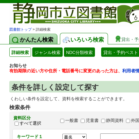
図書館トップ
> 詳細検索
かんたん検索
いろいろ検索
貸出・予
詳細検索
ジャンル検索
NDC分類検索
貸出・予約ベスト
お知らせ
有効期限の近い方や住所・電話番号に変更のあった方は、
利用者
条件を詳しく設定して探す
くわしい条件を設定して、資料を検索することができます。
検索条件
資料区分
一般書
児童書
静岡資料
外
すべて選択
キーワード１