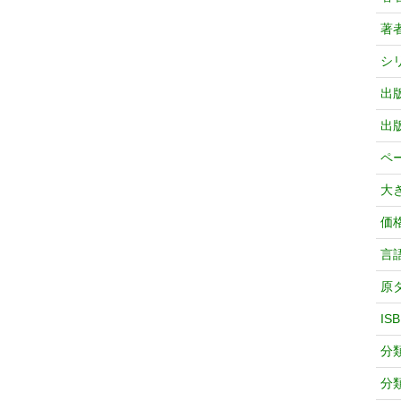
著
シ
出
出
ペ
大
価
言
原
IS
分
分