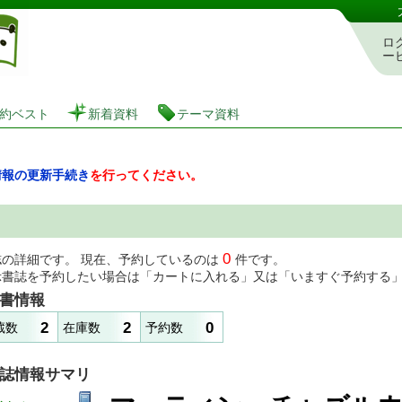
図書館 蔵書検索・予約システム
ロ
ー
約ベスト
新着資料
テーマ資料
情報の更新手続き
を行ってください。
0
誌の詳細です。 現在、予約しているのは
件です。
示書誌を予約したい場合は「カートに入れる」又は「いますぐ予約する
書情報
2
2
0
蔵数
在庫数
予約数
誌情報サマリ