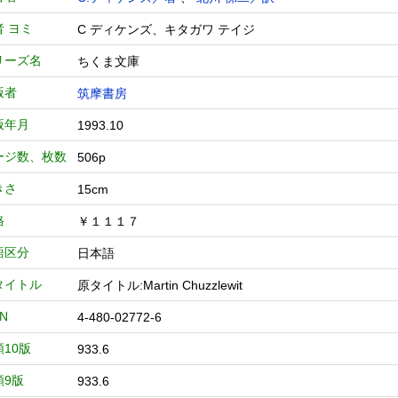
者 ヨミ
C ディケンズ、キタガワ テイジ
リーズ名
ちくま文庫
版者
筑摩書房
版年月
1993.10
ージ数、枚数
506p
きさ
15cm
格
￥１１１７
語区分
日本語
タイトル
原タイトル:Martin Chuzzlewit
BN
4-480-02772-6
類10版
933.6
類9版
933.6