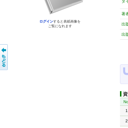
タ
著
ログイン
すると表紙画像を
出
ご覧になれます
出
資
No
1
2