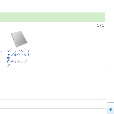
1
/
1
ュ
マーティン・チ
ィ
ャズルウィット
中
C.ディケンズ
／…