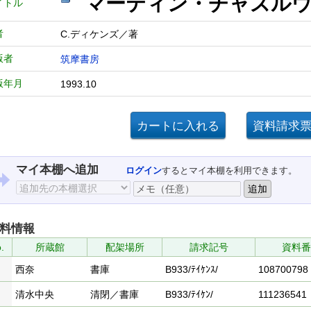
マーティン・チャズル
イトル
者
C.ディケンズ／著
版者
筑摩書房
版年月
1993.10
マイ本棚へ追加
ログイン
するとマイ本棚を利用できます。
料情報
.
所蔵館
配架場所
請求記号
資料番
西奈
書庫
B933/ﾃｲｹﾝｽ/
108700798
清水中央
清閉／書庫
B933/ﾃｲｹﾝ/
111236541