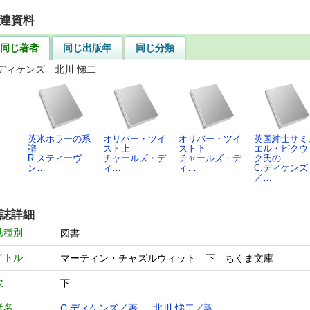
連資料
同じ著者
同じ出版年
同じ分類
.ディケンズ 北川 悌二
英米ホラーの系
オリバー・ツイ
オリバー・ツイ
英国紳士サミ
譜
スト上
スト下
エル・ピクウ
R.スティーヴ
チャールズ・デ
チャールズ・デ
ク氏の…
ン…
ィ…
ィ…
C.ディケンズ
／…
誌詳細
誌種別
図書
イトル
マーティン・チャズルウィット 下 ちくま文庫
次
下
者名
C.ディケンズ／著
、
北川 悌二／訳