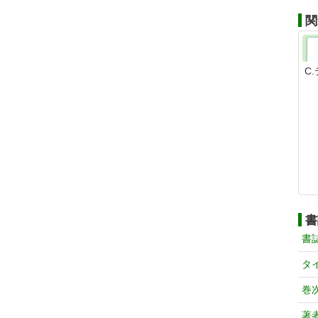
関
C
書
書
タ
巻
著