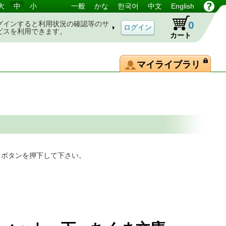
大
中
小
一般
かな
한국어
中文
English
0
グインすると利用状況の確認等のサ
ビスを利用できます。
カート
マイライブラリ
」ボタンを押下して下さい。