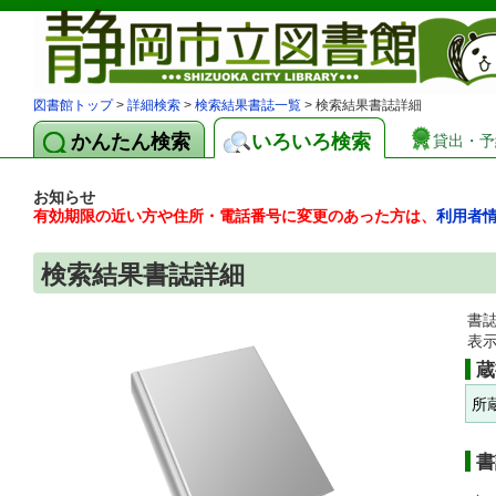
図書館トップ
>
詳細検索
>
検索結果書誌一覧
> 検索結果書誌詳細
かんたん検索
いろいろ検索
貸出・予
お知らせ
有効期限の近い方や住所・電話番号に変更のあった方は、
利用者
検索結果書誌詳細
書
表
蔵
所
書