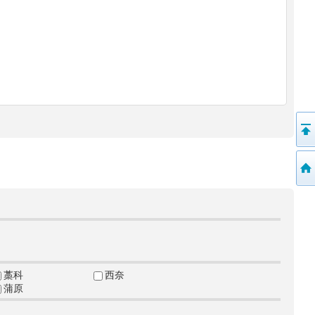
藁科
西奈
蒲原