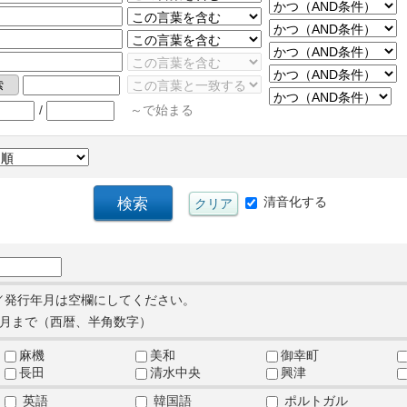
/
～で始まる
清音化する
／発行年月は空欄にしてください。
月まで（西暦、半角数字）
麻機
美和
御幸町
長田
清水中央
興津
英語
韓国語
ポルトガル