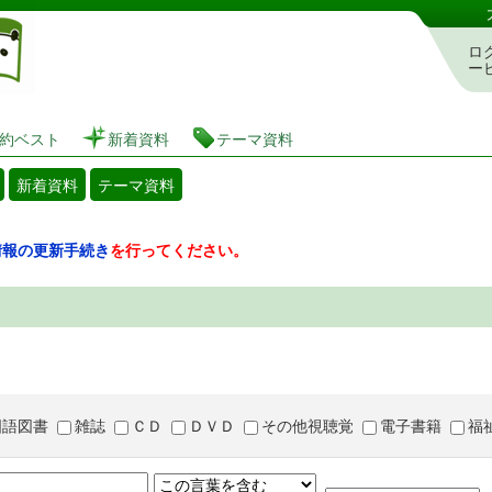
図書館 蔵書検索・予約システム
ロ
ー
約ベスト
新着資料
テーマ資料
新着資料
テーマ資料
情報の更新手続き
を行ってください。
国語図書
雑誌
ＣＤ
ＤＶＤ
その他視聴覚
電子書籍
福