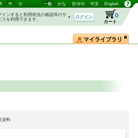
大
中
小
一般
かな
한국어
中文
English
0
グインすると利用状況の確認等のサ
ビスを利用できます。
カート
マイライブラリ
祉資料