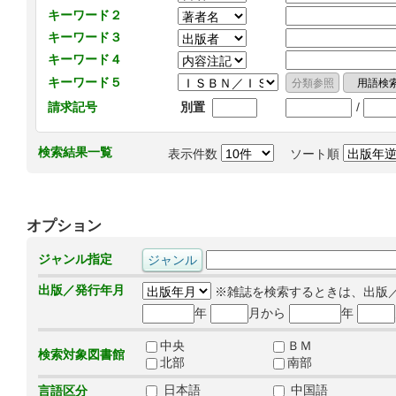
キーワード２
キーワード３
キーワード４
キーワード５
/
請求記号
別置
検索結果一覧
表示件数
ソート順
オプション
ジャンル指定
出版／発行年月
※雑誌を検索するときは、出版
年
月から
年
中央
ＢＭ
検索対象図書館
北部
南部
日本語
中国語
言語区分