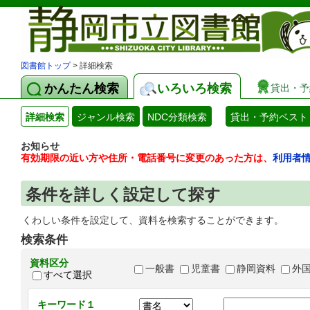
図書館トップ
> 詳細検索
かんたん検索
いろいろ検索
貸出・予
詳細検索
ジャンル検索
NDC分類検索
貸出・予約ベスト
お知らせ
有効期限の近い方や住所・電話番号に変更のあった方は、
利用者
条件を詳しく設定して探す
くわしい条件を設定して、資料を検索することができます。
検索条件
資料区分
一般書
児童書
静岡資料
外
すべて選択
キーワード１