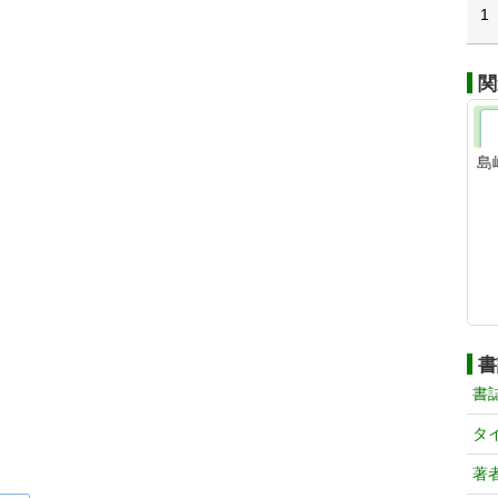
1
関
島
書
書
タ
著