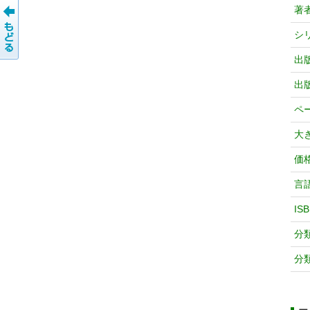
著
シ
出
出
ペ
大
価
言
IS
分
分