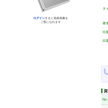
タ
ログイン
すると表紙画像を
ご覧になれます
著
出
出
資
No.