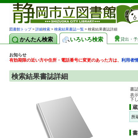
図書館トップ
>
詳細検索
>
検索結果書誌一覧
> 検索結果書誌詳細
かんたん検索
いろいろ検索
貸出・予
お知らせ
有効期限の近い方や住所・電話番号に変更のあった方は、
利用者
検索結果書誌詳細
書
表
下
蔵
所
書