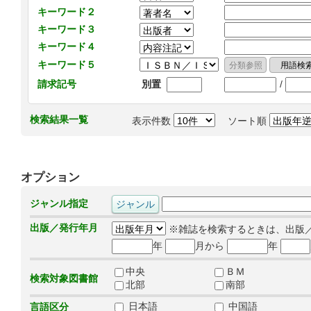
キーワード２
キーワード３
キーワード４
キーワード５
/
請求記号
別置
検索結果一覧
表示件数
ソート順
オプション
ジャンル指定
出版／発行年月
※雑誌を検索するときは、出版
年
月から
年
中央
ＢＭ
検索対象図書館
北部
南部
日本語
中国語
言語区分