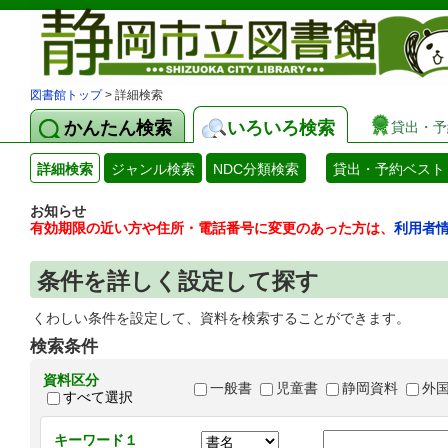
図書館トップ
> 詳細検索
かんたん検索
いろいろ検索
貸出・予
詳細検索
ジャンル検索
NDC分類検索
貸出・予約ベスト
お知らせ
有効期限の近い方や住所・電話番号に変更のあった方は、
利用者
条件を詳しく設定して探す
くわしい条件を設定して、資料を検索することができます。
検索条件
資料区分
一般書
児童書
静岡資料
外
すべて選択
キーワード１