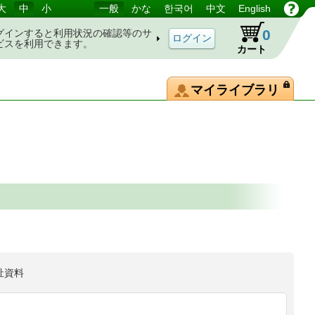
大
中
小
一般
かな
한국어
中文
English
0
グインすると利用状況の確認等のサ
ビスを利用できます。
カート
マイライブラリ
祉資料