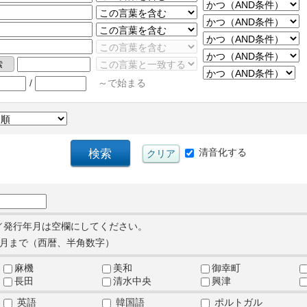
/
～で始まる
清音化する
／発行年月は空欄にしてください。
月まで（西暦、半角数字）
麻機
美和
御幸町
長田
清水中央
興津
英語
韓国語
ポルトガル