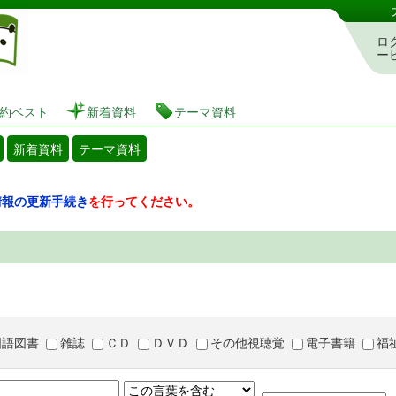
図書館 蔵書検索・予約システム
ロ
ー
約ベスト
新着資料
テーマ資料
新着資料
テーマ資料
情報の更新手続き
を行ってください。
国語図書
雑誌
ＣＤ
ＤＶＤ
その他視聴覚
電子書籍
福