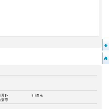
藁科
西奈
蒲原