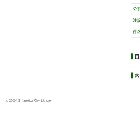
分
注
件
目
内
c 2024 Shizuoka City Library.