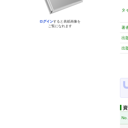
タ
ログイン
すると表紙画像を
ご覧になれます
著
出
出
資
No.