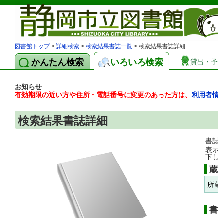
図書館トップ
>
詳細検索
>
検索結果書誌一覧
> 検索結果書誌詳細
かんたん検索
いろいろ検索
貸出・予
お知らせ
有効期限の近い方や住所・電話番号に変更のあった方は、
利用者
検索結果書誌詳細
書
表
下
蔵
所
書