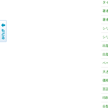
タ
著
著
シ
シ
出
出
ペ
大
価
言
IS
分