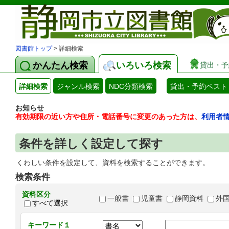
図書館トップ
> 詳細検索
かんたん検索
いろいろ検索
貸出・予
詳細検索
ジャンル検索
NDC分類検索
貸出・予約ベスト
お知らせ
有効期限の近い方や住所・電話番号に変更のあった方は、
利用者
条件を詳しく設定して探す
くわしい条件を設定して、資料を検索することができます。
検索条件
資料区分
一般書
児童書
静岡資料
外
すべて選択
キーワード１