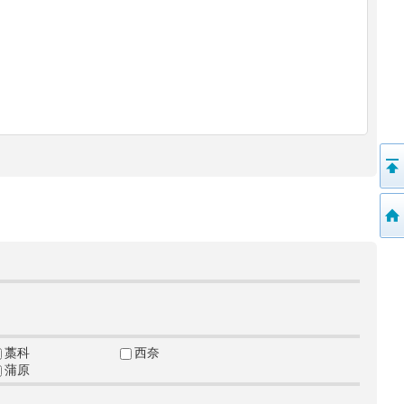
藁科
西奈
蒲原