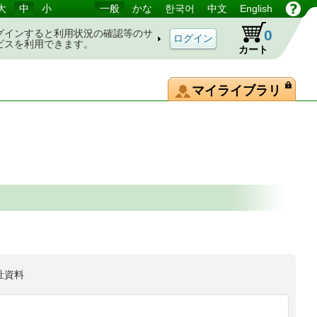
大
中
小
一般
かな
한국어
中文
English
0
グインすると利用状況の確認等のサ
ビスを利用できます。
カート
マイライブラリ
祉資料