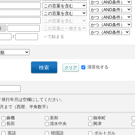
/
～で始まる
清音化する
／発行年月は空欄にしてください。
月まで（西暦、半角数字）
麻機
美和
御幸町
長田
清水中央
興津
英語
韓国語
ポルトガル