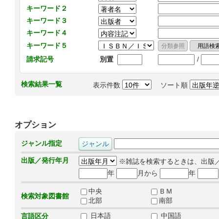
キーワード２
キーワード３
キーワード４
キーワード５
/
請求記号
別置
検索結果一覧
表示件数
ソート順
オプション
ジャンル指定
出版／発行年月
※雑誌を検索するときは、出版
年
月から
年
中央
ＢＭ
検索対象図書館
北部
南部
日本語
中国語
言語区分