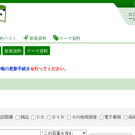
図書館 蔵書検索・予約システム
ロ
ー
約ベスト
新着資料
テーマ資料
新着資料
テーマ資料
情報の更新手続き
を行ってください。
国語図書
雑誌
ＣＤ
ＤＶＤ
その他視聴覚
電子書籍
福