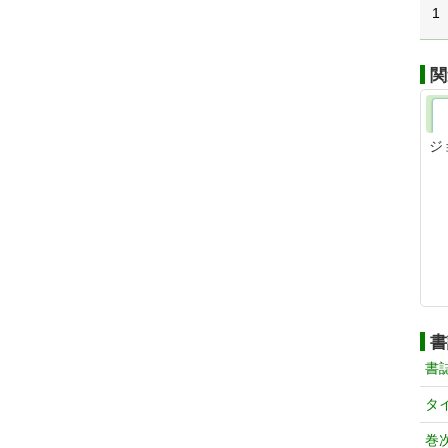
1
関
ジ
書
書
タ
巻