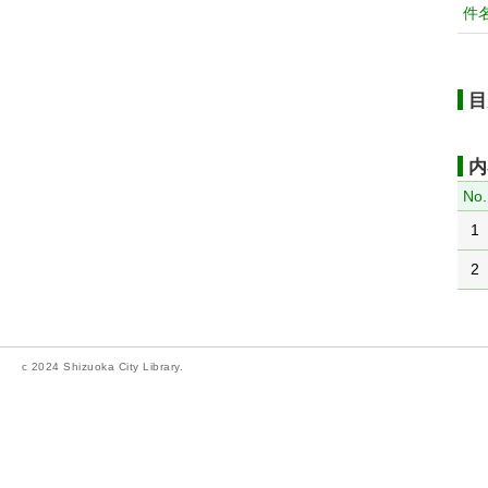
件
目
内
No.
1
2
c 2024 Shizuoka City Library.