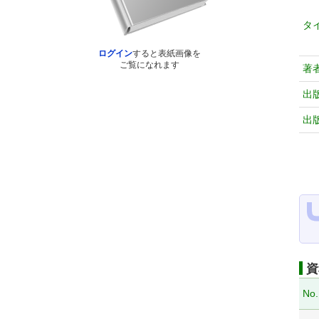
タ
ログイン
すると表紙画像を
ご覧になれます
著
出
出
資
No.