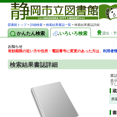
図書館トップ
>
詳細検索
>
検索結果書誌一覧
> 検索結果書誌詳細
かんたん検索
いろいろ検索
貸出・予
お知らせ
有効期限の近い方や住所・電話番号に変更のあった方は、
利用者
検索結果書誌詳細
書
表
下
蔵
所
書