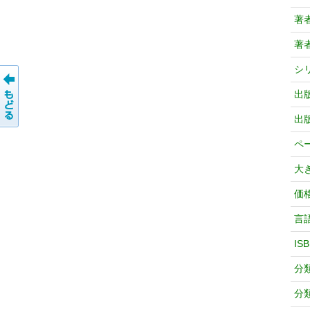
著
著
シ
出
出
ペ
大
価
言
IS
分
分