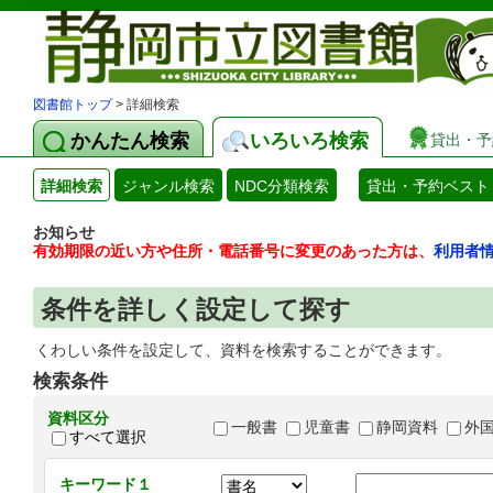
図書館トップ
> 詳細検索
かんたん検索
いろいろ検索
貸出・予
詳細検索
ジャンル検索
NDC分類検索
貸出・予約ベスト
お知らせ
有効期限の近い方や住所・電話番号に変更のあった方は、
利用者
条件を詳しく設定して探す
くわしい条件を設定して、資料を検索することができます。
検索条件
資料区分
一般書
児童書
静岡資料
外
すべて選択
キーワード１