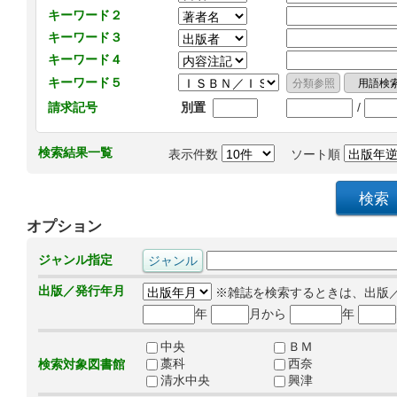
キーワード２
キーワード３
キーワード４
キーワード５
/
請求記号
別置
検索結果一覧
表示件数
ソート順
オプション
ジャンル指定
出版／発行年月
※雑誌を検索するときは、出版
年
月から
年
中央
ＢＭ
藁科
西奈
検索対象図書館
清水中央
興津