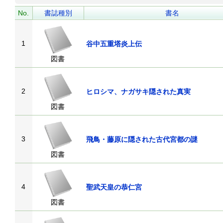
No.
書誌種別
書名
1
谷中五重塔炎上伝
図書
2
ヒロシマ、ナガサキ隠された真実
図書
3
飛鳥・藤原に隠された古代宮都の謎
図書
4
聖武天皇の恭仁宮
図書