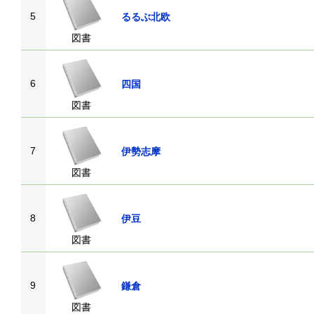
5
るるぶ北欧
図書
6
四国
図書
7
伊勢志摩
図書
8
伊豆
図書
9
鎌倉
図書