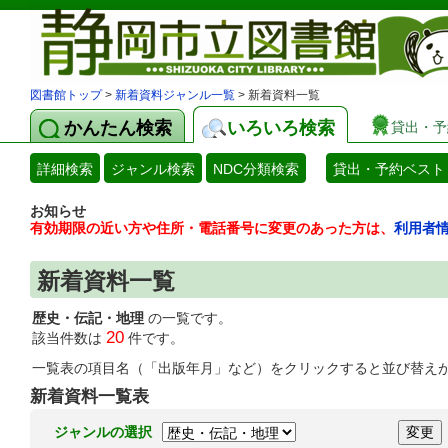
図書館トップ
>
新着資料ジャンル一覧
> 新着資料一覧
かんたん検索
いろいろ検索
貸出・予
詳細検索
ジャンル検索
NDC分類検索
貸出・予約ベスト
お知らせ
有効期限の近い方や住所・電話番号に変更のあった方は、
利用者
新着資料一覧
歴史・伝記・地理
の一覧です。
20
該当件数は
件です。
一覧表の項目名（「出版年月」など）をクリックすると並び替え
新着資料一覧表
ジャンルの選択