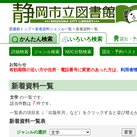
図書館トップ
>
新着資料ジャンル一覧
> 新着資料一覧
かんたん検索
いろいろ検索
貸出・予
詳細検索
ジャンル検索
NDC分類検索
貸出・予約ベスト
お知らせ
有効期限の近い方や住所・電話番号に変更のあった方は、
利用者
新着資料一覧
文学
の一覧です。
7
該当件数は
件です。
一覧表の項目名（「出版年月」など）をクリックすると並び替え
新着資料一覧表
ジャンルの選択