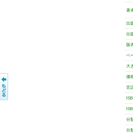
著
出
出
版
ペ
大
価
言
IS
IS
分
分