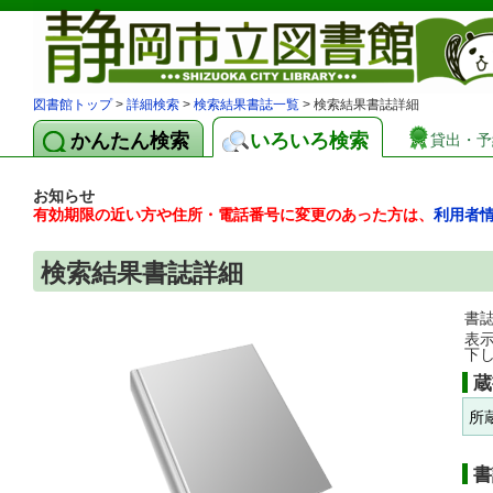
図書館トップ
>
詳細検索
>
検索結果書誌一覧
> 検索結果書誌詳細
かんたん検索
いろいろ検索
貸出・予
お知らせ
有効期限の近い方や住所・電話番号に変更のあった方は、
利用者
検索結果書誌詳細
書
表
下
蔵
所
書