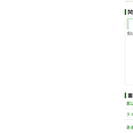
関
飴
書
書
タ
著