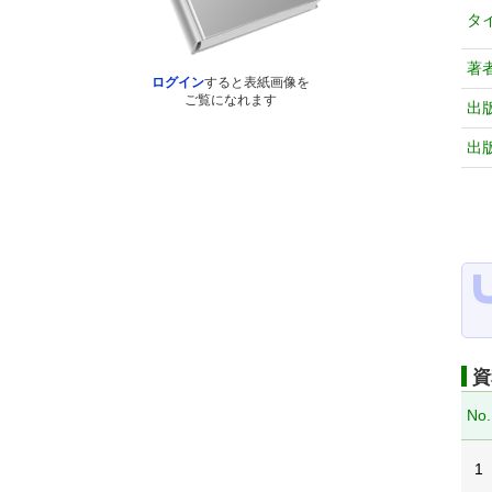
タ
著
ログイン
すると表紙画像を
ご覧になれます
出
出
資
No.
1