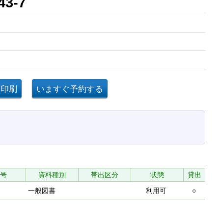
よ43-7
号
資料種別
帯出区分
状態
貸出
一般図書
利用可
○