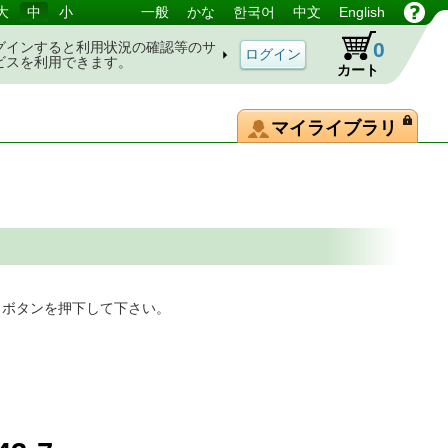
大
中
小
一般
かな
한국어
中文
English
0
グインすると利用状況の確認等のサ
ビスを利用できます。
カート
マイライブラリ
」ボタンを押下して下さい。