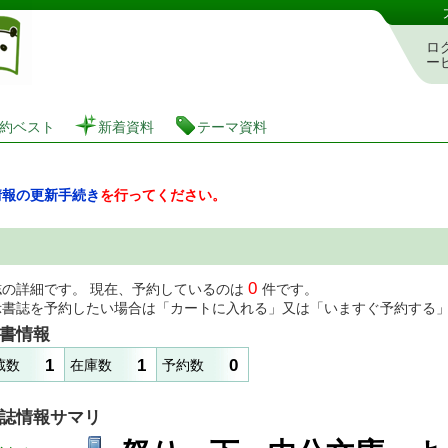
図書館 蔵書検索・予約システム
ロ
ー
約ベスト
新着資料
テーマ資料
情報の更新手続き
を行ってください。
0
誌の詳細です。 現在、予約しているのは
件です。
示書誌を予約したい場合は「カートに入れる」又は「いますぐ予約する
書情報
1
1
0
蔵数
在庫数
予約数
誌情報サマリ