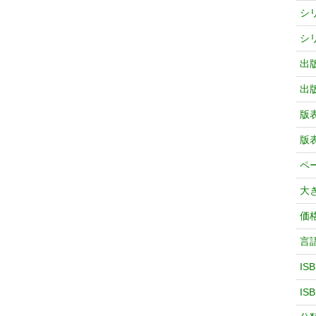
シ
シ
出
出
版
版
ペ
大
価
言
IS
IS