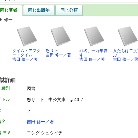
同じ著者
同じ出版年
同じ分類
田 修一
タイム・アフタ
怒り上
罪名、一万年愛
女たちは二度
ー・タイム
吉田 修一／著
す
ぶ
吉田 修一／著
吉田 修一／著
吉田 修一／
誌詳細
誌種別
図書
イトル
怒り 下 中公文庫 よ43-7
次
下
者名
吉田 修一／著
者 ヨミ
ヨシダ シュウイチ