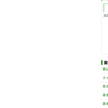
吉
書
書
タ
巻
著
著