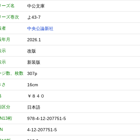
リーズ名
中公文庫
リーズ巻次
よ43-7
版者
中央公論新社
版年月
2026.1
表示
改版
表示
新装版
ージ数、枚数
307p
きさ
16cm
格
￥８４０
語区分
日本語
BN13桁
978-4-12-207751-5
BN
4-12-207751-5