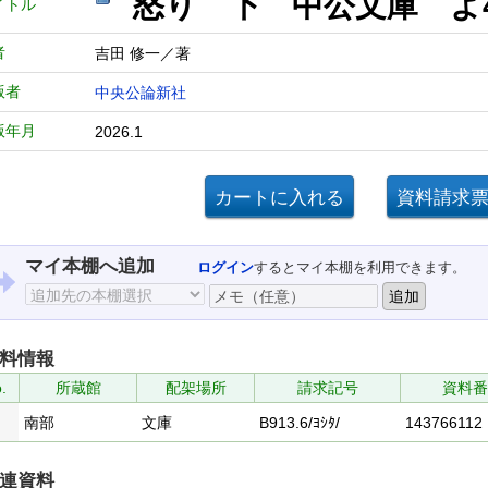
怒り 下 中公文庫 
イトル
者
吉田 修一／著
版者
中央公論新社
版年月
2026.1
マイ本棚へ追加
ログイン
するとマイ本棚を利用できます。
料情報
.
所蔵館
配架場所
請求記号
資料番
南部
文庫
B913.6/ﾖｼﾀ/
143766112
連資料