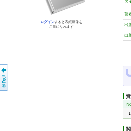
タ
著
ログイン
すると表紙画像を
出
ご覧になれます
出
資
No
1
関