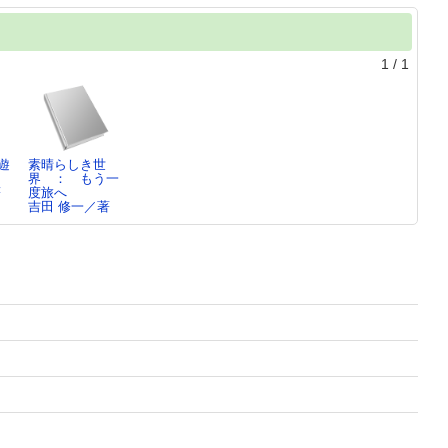
1
/
1
遊
素晴らしき世
界 ： もう一
著
度旅へ
吉田 修一／著