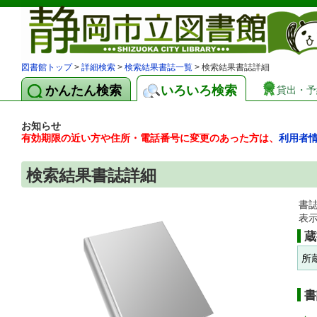
図書館トップ
>
詳細検索
>
検索結果書誌一覧
> 検索結果書誌詳細
かんたん検索
いろいろ検索
貸出・予
お知らせ
有効期限の近い方や住所・電話番号に変更のあった方は、
利用者
検索結果書誌詳細
書
表
蔵
所
書