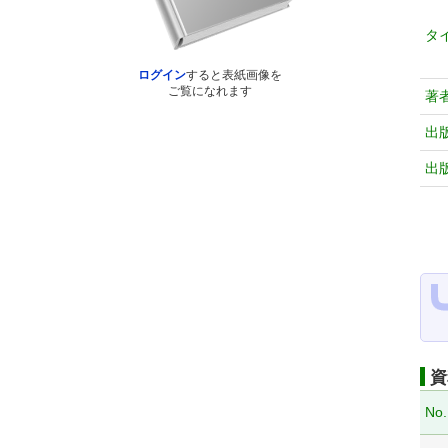
タ
ログイン
すると表紙画像を
ご覧になれます
著
出
出
資
No.