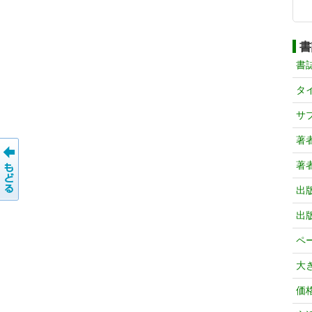
書
書
タ
サ
著
著
出
出
ペ
大
価