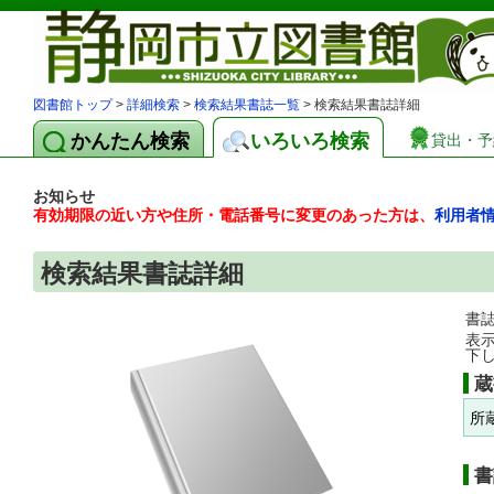
図書館トップ
>
詳細検索
>
検索結果書誌一覧
> 検索結果書誌詳細
かんたん検索
いろいろ検索
貸出・予
お知らせ
有効期限の近い方や住所・電話番号に変更のあった方は、
利用者
検索結果書誌詳細
書
表
下
蔵
所
書