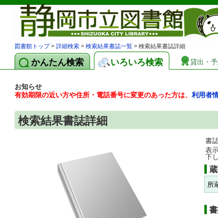
図書館トップ
>
詳細検索
>
検索結果書誌一覧
> 検索結果書誌詳細
かんたん検索
いろいろ検索
貸出・予
お知らせ
有効期限の近い方や住所・電話番号に変更のあった方は、
利用者
検索結果書誌詳細
書
表
下
蔵
所
書