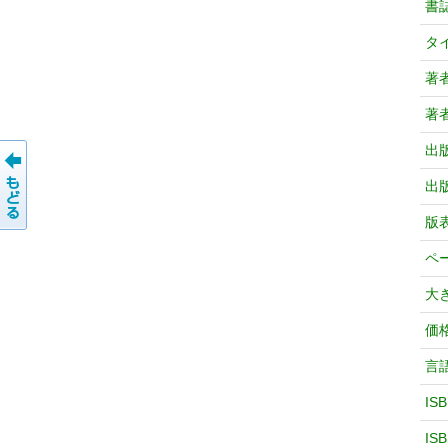
書
タ
著
著
出
出
版
ペ
大
価
言
IS
IS