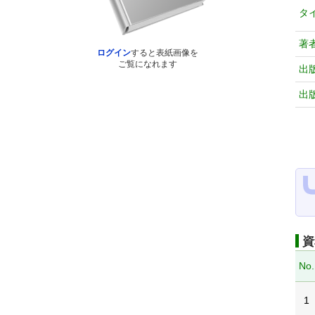
タ
著
ログイン
すると表紙画像を
ご覧になれます
出
出
資
No.
1